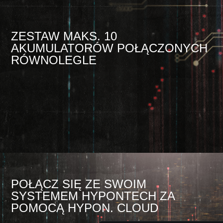
ZESTAW MAKS. 10
AKUMULATORÓW POŁĄCZONYCH
RÓWNOLEGLE
POŁĄCZ SIĘ ZE SWOIM
SYSTEMEM HYPONTECH ZA
POMOCĄ HYPON. CLOUD